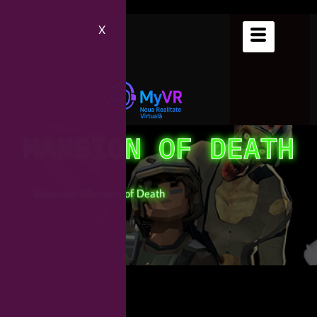
X
MANSION OF DEATH
Descriere Mansion of Death