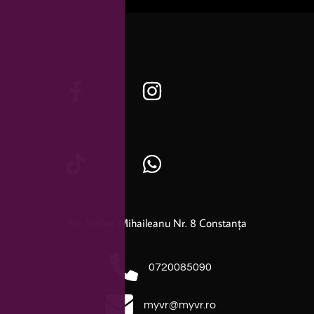
Str. Stefan Mihaileanu Nr. 8 Constanța
0720085090
myvr@myvr.ro